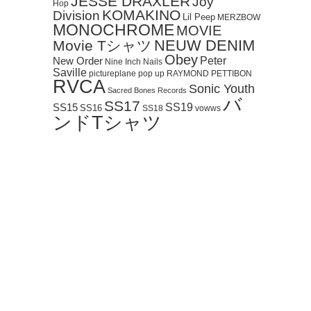
JESSE DRAXLER
Joy
Hop
KOMAKINO
Division
Lil Peep
MERZBOW
MONOCHROME
MOVIE
NEUW DENIM
Movie Tシャツ
Obey
Peter
New Order
Nine Inch Nails
Saville
pictureplane
pop up
RAYMOND PETTIBON
RVCA
Sonic Youth
Sacred Bones Records
バ
SS17
SS19
SS15
SS16
SS18
vowws
ンドTシャツ