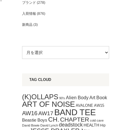
ブランド
(278)
入荷情報
(876)
新商品
(3)
TAG CLOUD
(K)OLLAPS
Art Book
Alien Body
90's
ART OF NOISE
AVALONE
AW15
BAND TEE
AW16
AW17
CH.
CHAPTER
Beastie Boys
cold cave
deadstock
HEALTH
Hip
David Bowie
David Lynch