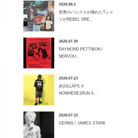
2026.08.3
世界のパンクスが憧れたTシャ
ツがREBEL DRE…
2026.07.30
RAYMOND PETTIBON /
NERVOU…
2026.07.23
(K)OLLAPS X
NOWHERE2RUN X…
2026.07.15
GERMS / JAMES STARK