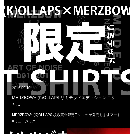
2016.09.10
MERZBOW× (K)OLLAPS リミテッドエディション T-シ
ャ…
MERZBOW× (K)OLLAPS 枚数完全限定T-シャツが発売しますアート
×ミュージック…