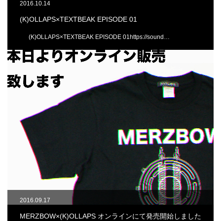
2016.10.14
(K)OLLAPS×TEXTBEAK EPISODE 01
(K)OLLAPS×TEXTBEAK EPISODE 01https://sound…
2016.09.17
MERZBOW×(K)OLLAPS オンラインにて発売開始しました