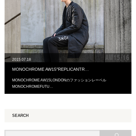
2015.07.18
MONOCHROME AW15″REPLICANTR…
MONOCHROME AW15LONDONのファッションレーベル
MONOCHROMEFUTU…
SEARCH