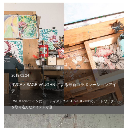
2019.02.24
RVCA × SAGE VAUGHN による最新コラボレーションアイ
テ…
RVCA ANPラインにアーティスト”SAGE VAUGHN”のアートワーク
を取り込んだアイテムが登…