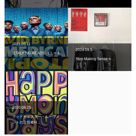
2021.05.11
2024.09.5
元TALKING HEADS」(トーキ
ン…
Stop Making Sense × …
2020.09.25
マッドチェスター・ムーヴメ
ントの立役者H…