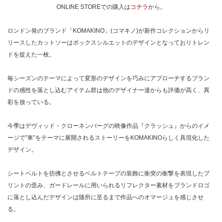
ONLINE STOREでの購入は
コチラ
から。
ロンドン発のブランド「KOMAKINO」(コマキノ)が新作コレクションからリ
リースしたカットソーはボックスシルエットのデザインとなっておりトレン
ドを捉えた一枚。
毎シーズンのテーマによって変形のデザインを巧みにアプローチするブラン
ドの感性を落とし込むアイテム群は他のデザイナー達からも評価が高く、異
彩を放っている。
今季はデヴィッド・クローネンバーグの映像作品『クラッシュ』からのイメ
ージで”車”をテーマに展開されるストーリーをKOMAKINOらしく具現化した
デザイン。
シートベルトを彷彿とさせるベルトテープの装飾に衝突の衝撃を表現したプ
リントの歪み、ガードレールに用いられるリフレクター素材をブランドロゴ
に落とし込んだデザインは随所に至るまで作品へのオマージュを感じさせ
る。