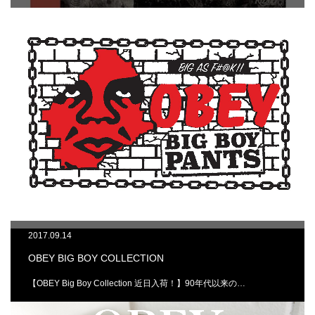
2017.09.14
OBEY BIG BOY COLLECTION
【OBEY Big Boy Collection 近日入荷！】90年代以来の…