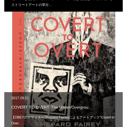
ストリートアートの草分…
2017.09.21
COVERT TO OVERT: The Under/Overgrou…
【OBEYのデザイナーShepard Fairleyによるアートブック"Covert to
Over…