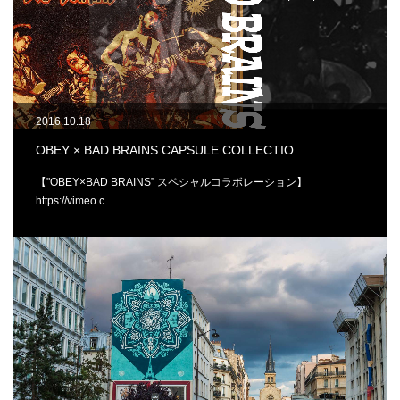
2016.10.18
OBEY × BAD BRAINS CAPSULE COLLECTIO…
【"OBEY×BAD BRAINS” スペシャルコラボレーション】
https://vimeo.c…