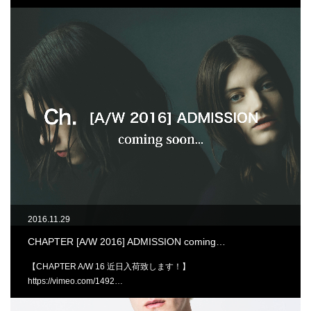
2016.11.29
CHAPTER [A/W 2016] ADMISSION coming…
【CHAPTER A/W 16 近日入荷致します！】
https://vimeo.com/1492…