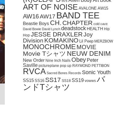
Art Book
Alien Body
90's
ART OF NOISE
AVALONE
AW15
BAND TEE
AW16
AW17
CH.
CHAPTER
Beastie Boys
cold cave
deadstock
HEALTH
Hip
David Bowie
David Lynch
JESSE DRAXLER
Joy
Hop
KOMAKINO
Division
Lil Peep
MERZBOW
MONOCHROME
MOVIE
NEUW DENIM
Movie Tシャツ
Obey
Peter
New Order
Nine Inch Nails
Saville
pictureplane
pop up
RAYMOND PETTIBON
RVCA
Sonic Youth
Sacred Bones Records
バ
SS17
SS19
SS15
SS16
SS18
vowws
ンドTシャツ