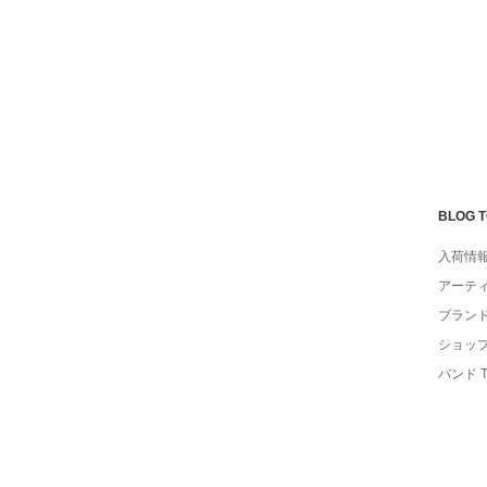
BLOG 
入荷情
アーテ
ブラン
ショッ
バンド 