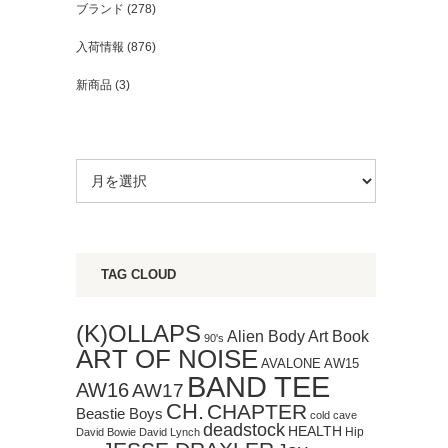
ブランド
(278)
入荷情報
(876)
新商品
(3)
TAG CLOUD
(K)OLLAPS
Art Book
Alien Body
90's
ART OF NOISE
AVALONE
AW15
BAND TEE
AW16
AW17
CH.
CHAPTER
Beastie Boys
cold cave
deadstock
HEALTH
Hip
David Bowie
David Lynch