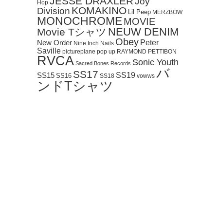
JESSE DRAXLER
Joy
Hop
KOMAKINO
Division
Lil Peep
MERZBOW
MONOCHROME
MOVIE
NEUW DENIM
Movie Tシャツ
Obey
Peter
New Order
Nine Inch Nails
Saville
pictureplane
pop up
RAYMOND PETTIBON
RVCA
Sonic Youth
Sacred Bones Records
バ
SS17
SS19
SS15
SS16
SS18
vowws
ンドTシャツ