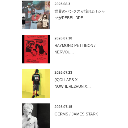
2026.08.3
世界のパンクスが憧れたTシャ
ツがREBEL DRE…
2026.07.30
RAYMOND PETTIBON /
NERVOU…
2026.07.23
(K)OLLAPS X
NOWHERE2RUN X…
2026.07.15
GERMS / JAMES STARK