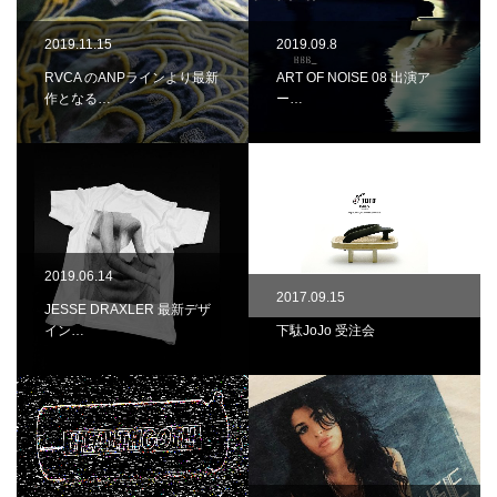
2019.11.15
2019.09.8
RVCA のANPラインより最新
ART OF NOISE 08 出演ア
作となる…
ー…
2019.06.14
2017.09.15
JESSE DRAXLER 最新デザ
イン…
下駄JoJo 受注会