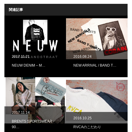
関連記事
2017.11.21
2016.08.24
NEUW DENIM – M…
NEW ARRIVAL / BAND T…
2017.11.14
2016.10.25
BRENTS SPORTSWEAR
90…
RVCAのこだわり