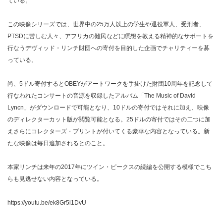
ている。
この映像シリーズでは、世界中の25万人以上の学生や退役軍人、受刑者、
PTSDに苦しむ人々、アフリカの難民などに瞑想を教える精神的なサポートを
行なうデヴィッド・リンチ財団への寄付を目的した企画でチャリティーを募
っている。
尚、5ドル寄付するとOBEYがアートワークを手掛けた財団10周年を記念して
行なわれたコンサートの音源を収録したアルバム「The Music of David
Lyncn」がダウンロードで可能となり、10ドルの寄付ではそれに加え、映像
のディレクターカット版が閲覧可能となる。25ドルの寄付ではその二つに加
えさらにコレクターズ・プリントが付いてくる豪華な内容となっている。新
たな映像は毎日追加されるとのこと。
本家リンチは来年の2017年にツイン・ピークスの続編を公開する模様でこち
らも見逃せない内容となっている。
https://youtu.be/ek8Gr5i1DvU