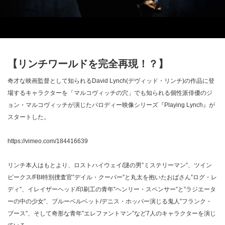
【リンチワールドを完全再現！？】
奇才な映画監督として知られるDavid Lynch(デヴィッド・リンチ)の作品に登
場するキャラクターを「マルコヴィッチの穴」でも知られる個性派俳優のジ
ョン・マルコヴィッチが演じたパロディー映像シリーズ『Playing Lynch』が
スタートした。
https://vimeo.com/184416639
リンチ本人はもとより、ロストハイウェイ/謎の男”ミステリーマン”、ツイン
ピークス/FBI特別捜査官”デイル・クーパー”と丸太を抱いたおばさん”ログ・レ
ディ”、イレイザーヘッド/印刷工の青年”ヘンリー・スペンサー”と”ラジエータ
ーの中の少女”、ブルーベルベット/デニス・ホッパー演じる鬼人”フランク・
ブース”、そして奇形な青年”エレファントマン”など7人のキャラクターを演じ