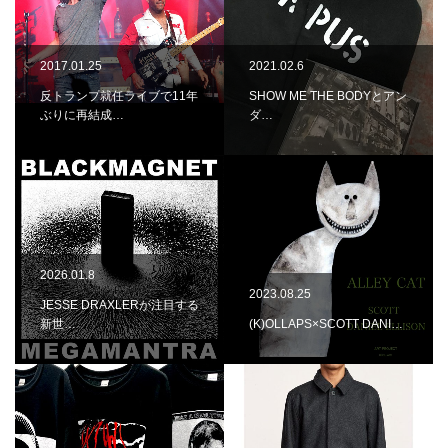
2017.01.25
2021.02.6
反トランプ就任ライブで11年
SHOW ME THE BODYとアン
ぶりに再結成…
ダ…
2026.01.8
2023.08.25
JESSE DRAXLERが注目する
新世…
(K)OLLAPS×SCOTT DANI…