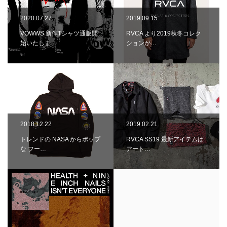
2020.07.27
2019.09.15
VOWWS 新作Tシャツ通販開
RVCA より2019秋冬コレク
始いたしま…
ションが…
2018.12.22
2019.02.21
トレンドの NASA からポップ
RVCA SS19 最新アイテムは
な フー…
アート…