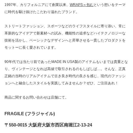
1997年、カリフォルニアにて創業以来、
WRAPS＝包む
という想いをテーマ
に時代を駆け抜けたこだわり溢れたブランド。
ストリートファッション、スポーツなどのライフスタイルに寄り添い、常に
革新的なアイデアで新素材への試み、機能性の追求などハイテクノロジーな
技術を活かし、ベーシックなデザインへと昇華させる一貫したプロダクトを
モットーに長く愛されています。
90年代では当たり前であったMADE IN USA製のアイテムもいまでは貴重とな
り、ヴィンテージとなれば高値で取引されるのもしばしば…。そんな、正真
正銘の当時のリアルアイテムで古き良き時代の良さを感じ、現代のファッシ
ョンへと融合したスタイルを実践してみませんか？ぜひ、ご注目あれ！
商品に関するお問い合わせは店舗にて。
FRAGILE (フラジャイル)
〒550-0015 大阪府大阪市西区南堀江2-13-24