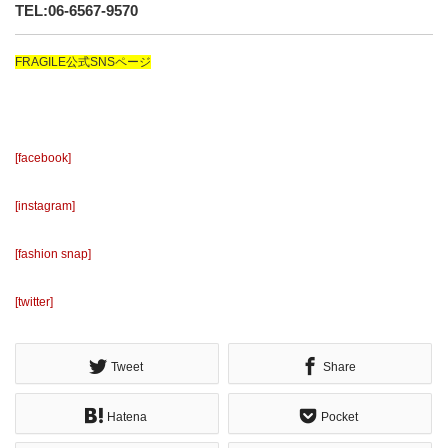
TEL:06-6567-9570
FRAGILE公式SNSページ
[facebook]
[instagram]
[fashion snap]
[twitter]
Tweet
Share
Hatena
Pocket