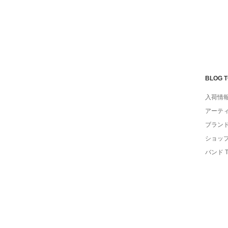
BLOG 
入荷情
アーテ
ブラン
ショッ
バンド 