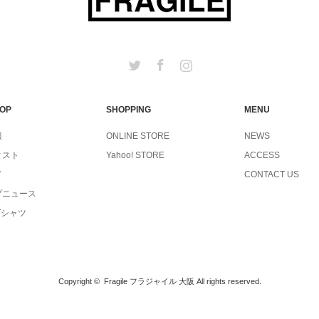
Twitter
Facebook
Instagram
TOP
SHOPPING
MENU
報
ONLINE STORE
NEWS
ィスト
Yahoo! STORE
ACCESS
ド
CONTACT US
プニュース
Tシャツ
Copyright ©
Fragile フラジャイル 大阪
All rights reserved.