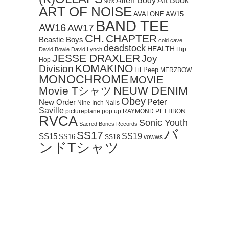
Art Book
Alien Body
90's
ART OF NOISE
AVALONE
AW15
BAND TEE
AW16
AW17
CH.
CHAPTER
Beastie Boys
cold cave
deadstock
HEALTH
Hip
David Bowie
David Lynch
JESSE DRAXLER
Joy
Hop
KOMAKINO
Division
Lil Peep
MERZBOW
MONOCHROME
MOVIE
NEUW DENIM
Movie Tシャツ
Obey
Peter
New Order
Nine Inch Nails
Saville
pictureplane
pop up
RAYMOND PETTIBON
RVCA
Sonic Youth
Sacred Bones Records
バ
SS17
SS19
SS15
SS16
SS18
vowws
ンドTシャツ