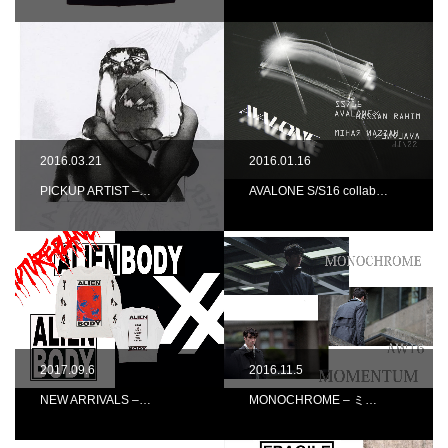
2016.03.21
2016.01.16
PICKUP ARTIST –…
AVALONE S/S16 collab…
2017.09.6
2016.11.5
NEW ARRIVALS –…
MONOCHROME – ミ…