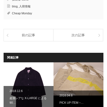
blog
,
入荷情報
Cheap Monday
前の記事
次の記事
関連記事
2018.12.6
2016.04.6
超激レアな X-LARGE による
90…
PICK UP ITEM –…