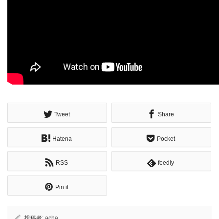
Tweet
Share
Hatena
Pocket
RSS
feedly
Pin it
投稿者:
acha