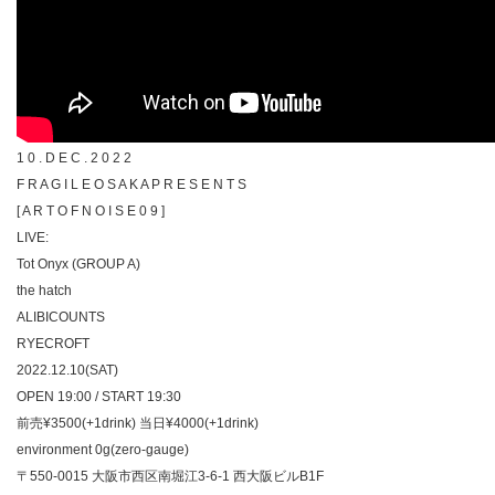
1 0 . D E C . 2 0 2 2
F R A G I L E O S A K A P R E S E N T S
[ A R T O F N O I S E 0 9 ]
LIVE:
Tot Onyx (GROUP A)
the hatch
ALIBICOUNTS
RYECROFT
2022.12.10(SAT)
OPEN 19:00 / START 19:30
前売¥3500(+1drink) 当日¥4000(+1drink)
environment 0g(zero-gauge)
〒550-0015 大阪市西区南堀江3-6-1 西大阪ビルB1F