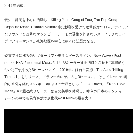
2016年結成。
愛知～静岡を中心に活動し、Killing Joke, Gong of Four, The Pop Group,
Depeche Mode, Cabaret Voltaire等に影響を受けた攻撃的かつロマンティック
なサウンドと凶暴なマシンビート、一切の妥協を許さないストイックなライ
ブパフォーマンスが東海地区を中心に徐々に話題になる。
硬質で耳に残る鋭いギターリフや重厚なベースライン。New Wave / Post-
punk～EBM / Industrial Musicのオリジネーター達を彷彿とさせる””本質的な
ヤバさ””を持った3ピースバンド。 2019年には自主音源「The Act of Killing
Time #1」をリリース、ドラマーVeziが加入し3ピースに。 そして世の中の劇
的な変化を経た2022年。3年ぶりの音源となる「False Dawn」「Repulsive
Mask」を2週連続リリース。独自の美学を体現し、昨今の日本のインディー
シーンの中でも異彩を放つ次世代Post Punkの最有力！