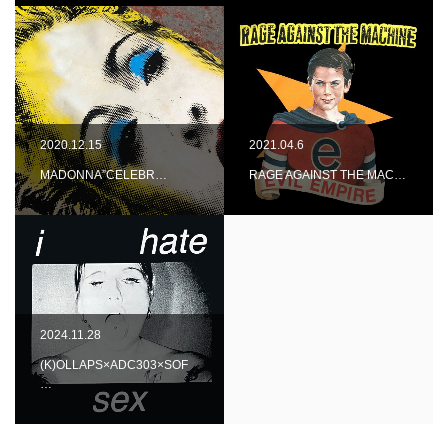
2020.12.15
2021.04.6
MADONNA”CELEBR…
RAGE AGAINST THE MAC…
2024.11.28
(K)OLLAPS×ADC303×SOF
…