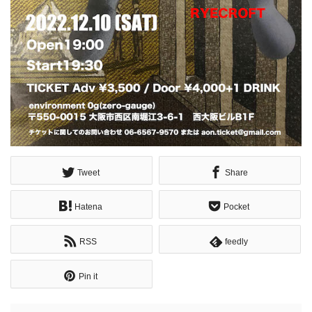
Tweet
Share
Hatena
Pocket
RSS
feedly
Pin it