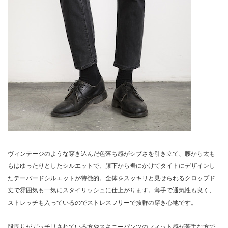
ヴィンテージのような穿き込んだ色落ち感がシブさを引き立て、腰から太も
もはゆったりとしたシルエットで、膝下から裾にかけてタイトにデザインし
たテーパードシルエットが特徴的。全体をスッキリと見せられるクロップド
丈で雰囲気も一気にスタイリッシュに仕上がります。薄手で通気性も良く、
ストレッチも入っているのでストレスフリーで抜群の穿き心地です。
股周りがガッチリされている方やスキニーパンツのフィット感が苦手な方で