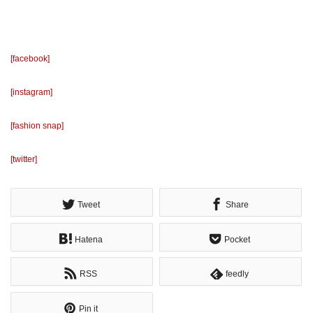
[facebook]
[instagram]
[fashion snap]
[twitter]
Tweet
Share
Hatena
Pocket
RSS
feedly
Pin it