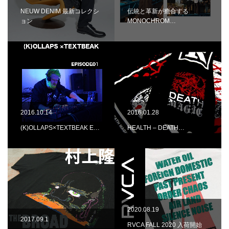
NEUW DENIM 最新コレクシ
伝統と革新が癒合する
ョン
MONOCHROM…
2016.10.14
2016.01.28
(K)OLLAPS×TEXTBEAK E…
HEALTH – DEATH…
2020.08.19
2017.09.1
RVCA FALL 2020 入荷開始