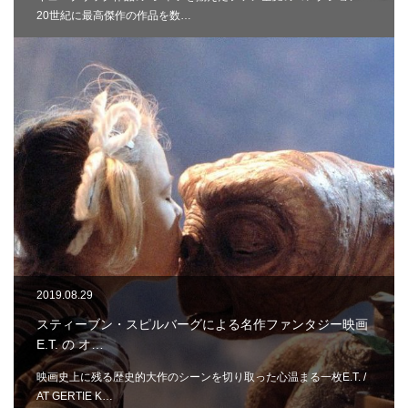
20世紀に最高傑作の作品を数…
2019.08.29
スティーブン・スピルバーグによる名作ファンタジー映画
E.T. の オ…
映画史上に残る歴史的大作のシーンを切り取った心温まる一枚E.T. /
AT GERTIE K…