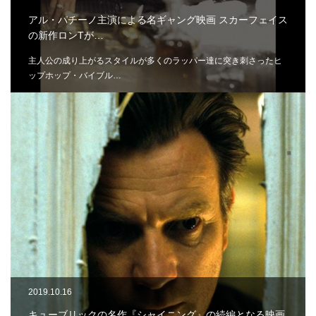
アル・パチーノ主演による名ギャング映画 スカーフェイス
の新作ロンTが…
主人公の成り上がるスタイルが多くのラッパー達に突き刺さったヒ
ップホップ・バイブル…
2019.10.16
キューブリックの名作『シャイニング』の続編となる映画