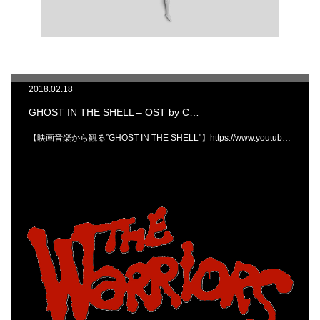
2018.02.18
GHOST IN THE SHELL – OST by C…
【映画音楽から観る”GHOST IN THE SHELL"】https://www.youtub…