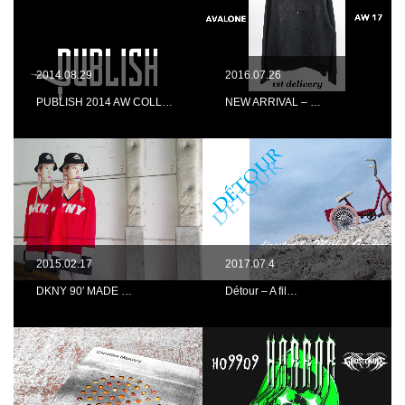
2014.08.29
2016.07.26
PUBLISH 2014 AW COLL…
NEW ARRIVAL – …
2015.02.17
2017.07.4
DKNY 90′ MADE …
Détour – A fil…