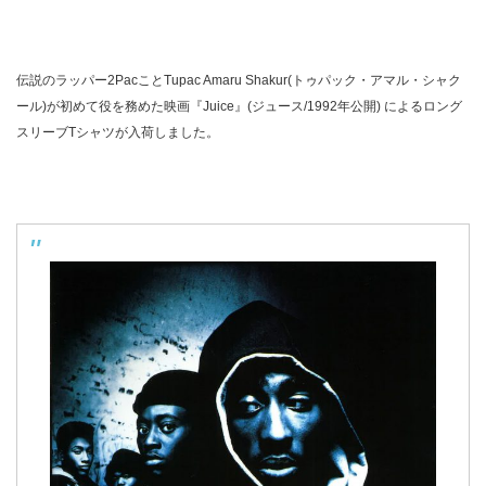
伝説のラッパー2PacことTupac Amaru Shakur(トゥパック・アマル・シャク
ール)が初めて役を務めた映画『Juice』(ジュース/1992年公開) によるロング
スリーブTシャツが入荷しました。