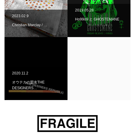
2019.05.28
2023.02.9
Ho99o9 と GHOSTEMANE
Christian Marclay / …
…
2020.11.2
オウテカの盟友THE
DESIGNERS…