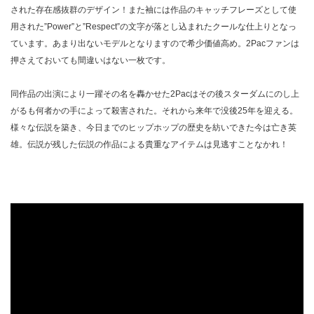
された存在感抜群のデザイン！また袖には作品のキャッチフレーズとして使
用された”Power”と”Respect”の文字が落とし込まれたクールな仕上りとなっ
ています。あまり出ないモデルとなりますので希少価値高め。2Pacファンは
押さえておいても間違いはない一枚です。
同作品の出演により一躍その名を轟かせた2Pacはその後スターダムにのし上
がるも何者かの手によって殺害された。それから来年で没後25年を迎える。
様々な伝説を築き、今日までのヒップホップの歴史を紡いできた今は亡き英
雄。伝説が残した伝説の作品による貴重なアイテムは見逃すことなかれ！