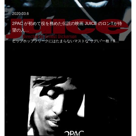
2020.03.6
2PAC が初めて役を務めた伝説の映画 JUICE のロンTが待
望の入…
ヒップホップフリークにはたまらないマストな”サグい”一枚！&…