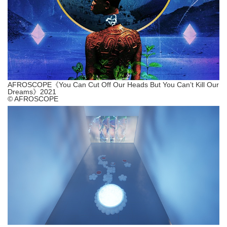
AFROSCOPE《You Can Cut Off Our Heads But You Canʼt Kill Our
Dreams》2021
© AFROSCOPE