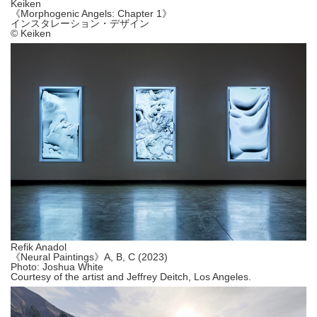
Keiken
《Morphogenic Angels: Chapter 1》
インスタレーション・デザイン
© Keiken
Refik Anadol
《Neural Paintings》A, B, C (2023)
Photo: Joshua White
Courtesy of the artist and Jeffrey Deitch, Los Angeles.