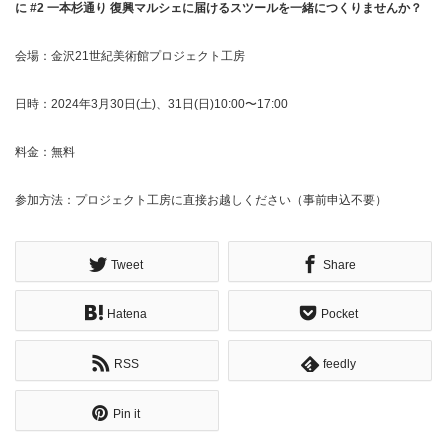
に #2 一本杉通り 復興マルシェに届けるスツールを一緒につくりませんか？
会場：金沢21世紀美術館プロジェクト工房
日時：2024年3月30日(土)、31日(日)10:00〜17:00
料金：無料
参加方法：プロジェクト工房に直接お越しください（事前申込不要）
Tweet
Share
Hatena
Pocket
RSS
feedly
Pin it