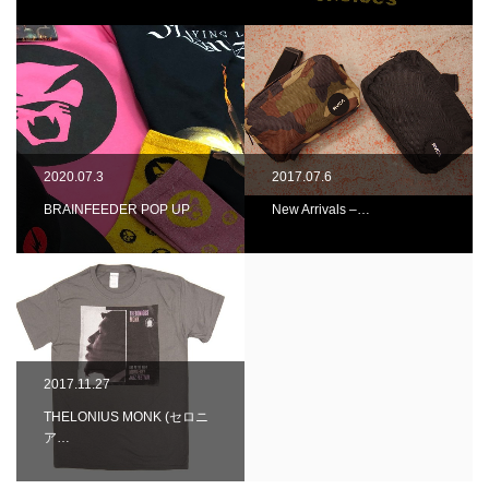
2020.07.3
2017.07.6
BRAINFEEDER POP UP
New Arrivals –…
2017.11.27
THELONIUS MONK (セロニ
ア…