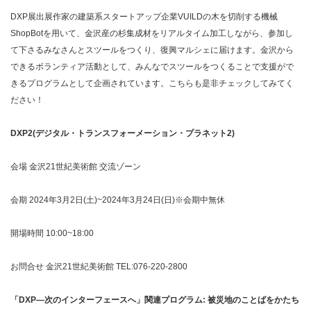
DXP展出展作家の建築系スタートアップ企業VUILDの木を切削する機械
ShopBotを用いて、金沢産の杉集成材をリアルタイム加工しながら、参加し
て下さるみなさんとスツールをつくり、復興マルシェに届けます。金沢から
できるボランティア活動として、みんなでスツールをつくることで支援がで
きるプログラムとして企画されています。こちらも是非チェックしてみてく
ださい！
DXP2(デジタル・トランスフォーメーション・プラネット2)
会場 金沢21世紀美術館 交流ゾーン
会期 2024年3月2日(土)~2024年3月24日(日)※会期中無休
開場時間 10:00~18:00
お問合せ 金沢21世紀美術館 TEL:076-220-2800
「DXP―次のインターフェースへ」関連プログラム: 被災地のことばをかたち