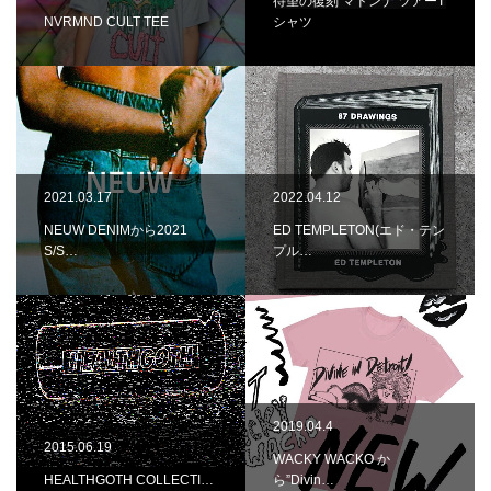
待望の復刻 マドンナ ツアーT
NVRMND CULT TEE
シャツ
2021.03.17
2022.04.12
NEUW DENIMから2021
ED TEMPLETON(エド・テン
S/S…
プル…
2019.04.4
2015.06.19
WACKY WACKO か
HEALTHGOTH COLLECTI…
ら”Divin…