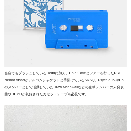
当店でもプッシュしているHelmに加え、Cold Caveとツアーを行ったRiki、
Nedda Afsariがアルバムジャケットと手掛けているSRSQ、Psychic TVやCoil
のメンバーとして活動していたDrew Mcdowallなどの豪華メンバーの未発表
曲やDEMOが収録されたカセットテープも必見です。