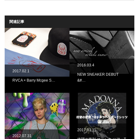
関連記事
2016.03.4
2017.02.1
NEW SNEAKER DEBUT
RVCA × Barry Mcgee S…
&#…
2017.03.11
2012.07.31