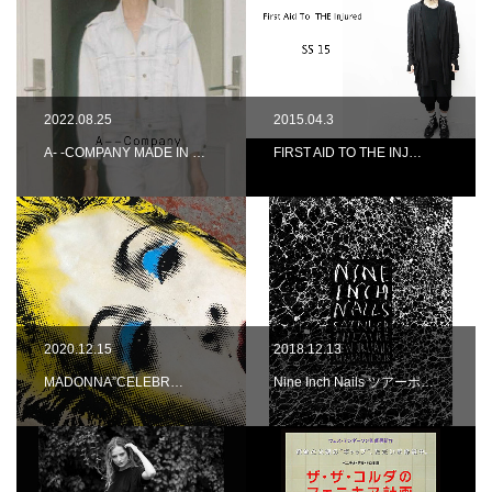
2022.08.25
2015.04.3
A- -COMPANY MADE IN …
FIRST AID TO THE INJ…
2020.12.15
2018.12.13
MADONNA”CELEBR…
Nine Inch Nails ツアーポ…