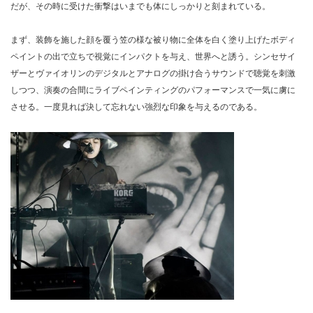
だが、その時に受けた衝撃はいまでも体にしっかりと刻まれている。
まず、装飾を施した顔を覆う笠の様な被り物に全体を白く塗り上げたボディ
ペイントの出で立ちで視覚にインパクトを与え、世界へと誘う。シンセサイ
ザーとヴァイオリンのデジタルとアナログの掛け合うサウンドで聴覚を刺激
しつつ、演奏の合間にライブペインティングのパフォーマンスで一気に虜に
させる。一度見れば決して忘れない強烈な印象を与えるのである。