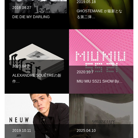
2019.05.18
2016.04.27
GHOSTEMANE が最新とな
DIE DIE MY DARLING
る第二弾…
2023.04.2
2020.10.7
ALEXANDRE SOUÊTREの新
作…
MIU MIU SS21 SHOW By…
2019.10.11
2025.04.10