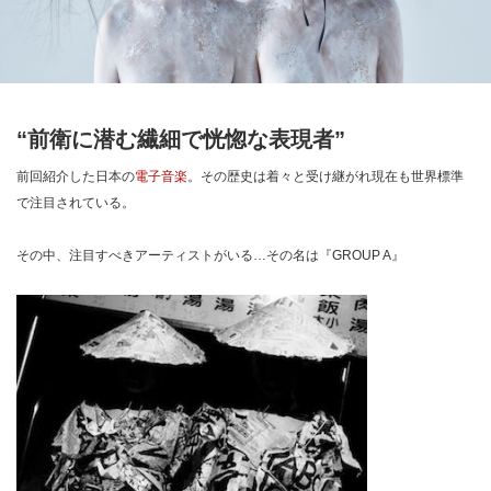
“前衛に潜む繊細で恍惚な表現者”
前回紹介した日本の
電子音楽
。その歴史は着々と受け継がれ現在も世界標準
で注目されている。
その中、注目すべきアーティストがいる…その名は『GROUP A』