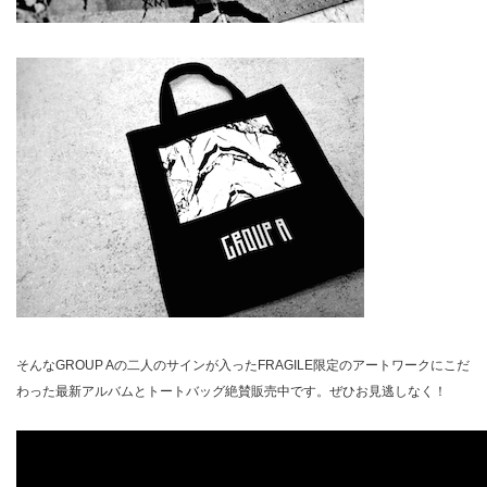
そんなGROUP Aの二人のサインが入ったFRAGILE限定のアートワークにこだ
わった最新アルバムとトートバッグ絶賛販売中です。ぜひお見逃しなく！