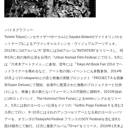
-バイオグラフィー-
Tommi Tokyo(シンセサイザー/ボーカル)とSayaka Botanic(ヴァイオリン/カセ
ットテープ)によるアヴァンギャルドシンセ・ヴィジュアルアーツデュオ。
2012年に1stアルバム”A” 翌年には2ndアルバム”INITIATION”をリリースし、同
年5月に初の海外公演を台湾の『Urban Nomad Film Festival にて行う。6月に
は『六本木アートナイト』に参加、翌年には『Tokyo Art Book Fair 2014 でヘ
ッドライナーを務めるなど、アート色の強いイベントにも多数参加。2014年
10月よりVJ rokapenisとの音と映像の実験プロジェクト『PROJECT A を西麻
布Super Deluxeにて開始、会場中に配置された無数のプロジェクターと仕掛
けにより、映像と音の新たなパフォーマンスの可能性に挑戦中。2015年始め
にUKロックバンド、The HorrorsのTom Furseによるremixシングルをリリー
ス。5月には初のヨーロッパ公演をドイツの『Gothic Pogo Festival X を含む3
カ所にて行い、9~10月にはそれのアンコールツアーとなる初のヨーロッパツ
アーを、オランダのTodaysArt Festival フランスのSOY Festivalを含む全8カ
国16都市にて敢行。12月に最新アルバム”70+a=“をリリース。2016年1月末よ