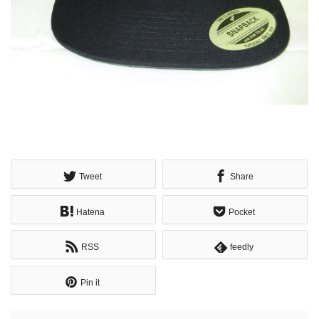
Tweet
Share
Hatena
Pocket
RSS
feedly
Pin it