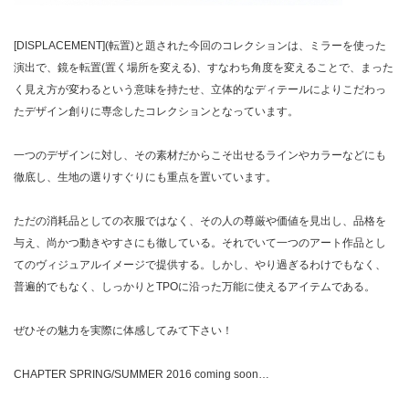
[DISPLACEMENT](転置)と題された今回のコレクションは、ミラーを使った
演出で、鏡を転置(置く場所を変える)、すなわち角度を変えることで、まった
く見え方が変わるという意味を持たせ、立体的なディテールによりこだわっ
たデザイン創りに専念したコレクションとなっています。
一つのデザインに対し、その素材だからこそ出せるラインやカラーなどにも
徹底し、生地の選りすぐりにも重点を置いています。
ただの消耗品としての衣服ではなく、その人の尊厳や価値を見出し、品格を
与え、尚かつ動きやすさにも徹している。それでいて一つのアート作品とし
てのヴィジュアルイメージで提供する。しかし、やり過ぎるわけでもなく、
普遍的でもなく、しっかりとTPOに沿った万能に使えるアイテムである。
ぜひその魅力を実際に体感してみて下さい！
CHAPTER SPRING/SUMMER 2016 coming soon…