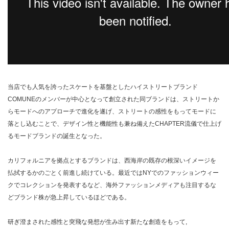
当店でも人気を誇ったスケートを基盤としたハイストリートブランド
COMUNEのメンバーが中心となって創立された同ブランドは、ストリートか
らモードへのアプローチで進化を遂げ、ストリートの感性をもってモードに
落とし込むことで、デザイン性と機能性も兼ね備えたCHAPTER流儀で仕上げ
るモードブランドの誕生となった。
カリフォルニアを拠点とするブランドは、西海岸の既存の根深いイメージを
払拭するかのごとく前進し続けている。最近ではNYでのファッションウィー
クでコレクションを発表するなど、海外ファッションメディアも注目するな
どブランド株が急上昇しているほどである。
研ぎ澄まされた感性と突飛な発想が生み出す新たな創造をもって,