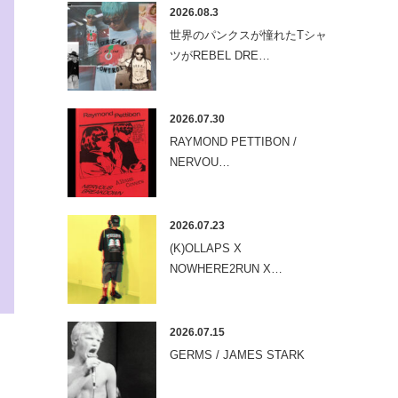
2026.08.3
世界のパンクスが憧れたTシャ
ツがREBEL DRE…
2026.07.30
RAYMOND PETTIBON /
NERVOU…
2026.07.23
(K)OLLAPS X
NOWHERE2RUN X…
2026.07.15
GERMS / JAMES STARK