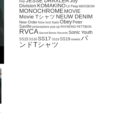
JESSE DRAXLER
Joy
Hop
KOMAKINO
Division
Lil Peep
MERZBOW
MONOCHROME
MOVIE
NEUW DENIM
Movie Tシャツ
Obey
Peter
New Order
Nine Inch Nails
Saville
pictureplane
pop up
RAYMOND PETTIBON
RVCA
Sonic Youth
Sacred Bones Records
バ
SS17
SS19
SS15
SS16
SS18
vowws
ンドTシャツ