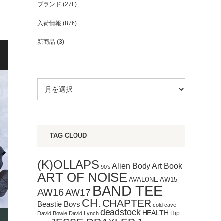
ブランド
(278)
入荷情報
(876)
新商品
(3)
TAG CLOUD
(K)OLLAPS
Art Book
Alien Body
90's
ART OF NOISE
AVALONE
AW15
BAND TEE
AW16
AW17
CH.
CHAPTER
Beastie Boys
cold cave
deadstock
HEALTH
Hip
David Bowie
David Lynch