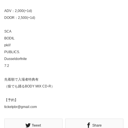
ADV：2,000(+1d)
DOOR：2,500(+1d)
SCA
BODIL
pk///
PUBLICS.
Dusseldorfnite
7:2
先着順で入場者特典有
（猿でも踊るBODY MIX CD-R）
【予約】
ticketpbr@gmail.com
Tweet
Share