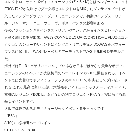
エレクトロニック・ボディ・ミュージック(E・B・M)とはベルギーのユニット
FRONT242が先駆けでダーク感とエレクトロをMIXしたダンサブルビートが
入ったアンダーグラウンドダンスミュージックで、初期のインダストリア
ル、ジャーマン・ニューウェーヴ、ポストパンクの影響もある。
今のファッション界もインダストリアルやゴシックからインスピレーション
も多く感じる事が出来、AW19 COMME DES GARCONS HOME PLUSはコレ
クションのショーでサウンドにインダストリアルデュオVOWWSをパフォー
マンスに起用し、WARPレーベルのアーティストYVES TUMORをモデルにし
た。
海外ではE・B・Mがリバイバルしているなか日本ではかなり貴重なボディミ
ュージックのイベントが大阪梅田のハードレインで8/10に開催される。イベ
ントでは先着順でボディミュージックのMIX CD-Rが特典としてプレゼントさ
れる(これが最高に良い)出演は大阪発ボディミュージックアーティストSCA、
京都のレジェンドBODIL、顔がないの別プロジェクトPK///などが出演する豪
華なイベントです。
大阪で体験できるボディミュージックイベント要チェックです！
『EBN』
8/10(sat)@梅田ハードレイン
OP17:30 / ST18:00