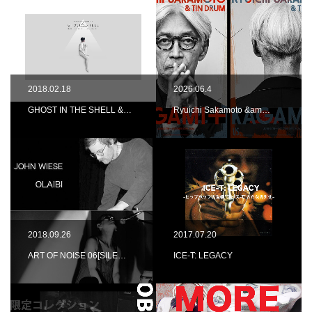
2018.02.18
2026.06.4
GHOST IN THE SHELL &…
Ryuichi Sakamoto &am…
2018.09.26
2017.07.20
ART OF NOISE 06[SILE…
ICE-T: LEGACY