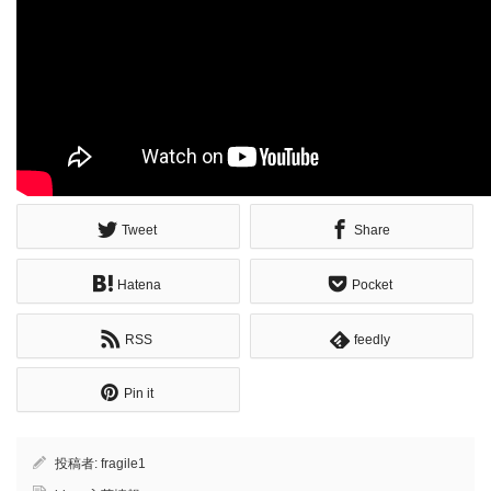
Tweet
Share
Hatena
Pocket
RSS
feedly
Pin it
投稿者:
fragile1