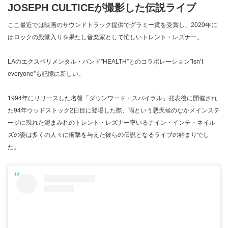
JOSEPH CULTICEが撮影した伝説ライブ
ここ最近では映画のサウンドトラック提供でグラミー賞を受賞し、2020年に
はロックの殿堂入りを果たし音楽家として忙しいトレント・レズナー。
LAのエクスペリメンタル・バンド”HEALTH”とのコラボレーション”Isn’t
everyone”も記憶に新しい。
1994年にリリースした名盤「ダウンワード・スパイラル」発表後に開催され
た94年ウッドストック2日目に登場した際、雨という悪天候のなかメインステ
ージに現れた泥まみれのトレント・レズナー率いるナイン・インチ・ネイル
ズの姿は多くの人々に衝撃を与えた彼らの伝説となるライブの始まりでし
た。