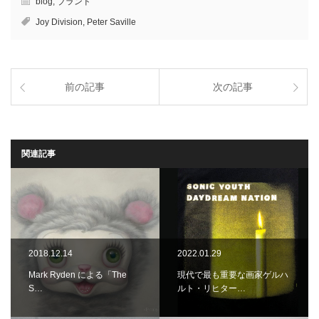
blog
,
ブランド
Joy Division
,
Peter Saville
前の記事
次の記事
関連記事
2018.12.14
2022.01.29
Mark Ryden による「The
現代で最も重要な画家ゲルハ
S…
ルト・リヒター…