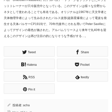
バム『Unknown Pleasures』のアルバムアートワークをプリントしたスウェ
ットトレーナーが只今販売中となっている。このデザインは様々な分野から
ネタとして使われることでも有名である。オリジナルは1967年に天文学者と
天体物理学者によって生み出されたパルス波形(超新星爆発によって電波を発
生する天体パルサーCP1919)で、70年代後半にそれを用いてPeter Savilleに
よってデザインの着色が施された。アルバムリリースより来年で丸40年を迎
えるこのデザインは再び注目の的になりそうな予感がする…。
Tweet
Share
Hatena
Pocket
RSS
feedly
Pin it
投稿者:
acha