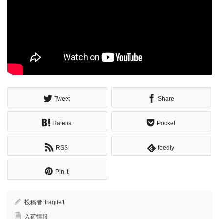
Tweet
Share
Hatena
Pocket
RSS
feedly
Pin it
投稿者:
fragile1
入荷情報