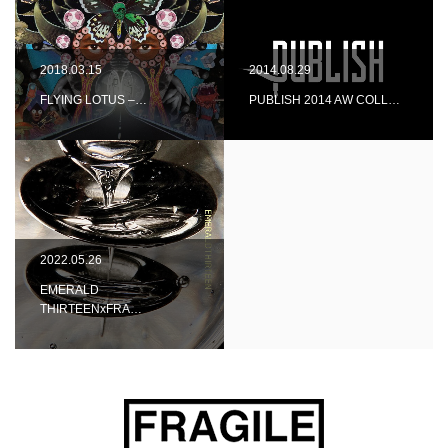
2018.03.15
2014.08.29
FLYING LOTUS –…
PUBLISH 2014 AW COLL…
2022.05.26
EMERALD
THIRTEENxFRA…