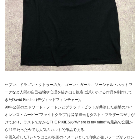
セブン、ドラゴン・タトゥーの女、ゴーン・ガール、ソーシャル・ネットワ
ークなど人間の自己破壊や心理を描き出し観客に訴えかける作品を制作して
きたDavid Fincher(デヴィッドフィンチャー)。
99年公開のエドワード・ノートンとブラッド・ピットが共演した衝撃のバイ
オレンス・ムービー”ファイトクラブ”は音楽担当をダスト・ブラザーズが手が
けており、ラストでかかるTHE PIXIESの”Where is my mind”も最高で公開か
ら21年たった今でも人気のカルト的作品である。
今回入荷したTシャツはこの映画のイメージとして印象が強いソープがフロン