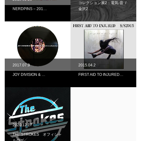
コレクション展2：電気-音 /
NERDPINS – 201…
金沢2…
2017.07.9
2015.04.2
JOY DIVISION & …
FIRST AID TO INJURED…
2020.12.17
THE STROKES オフィシャ
ルロゴ…