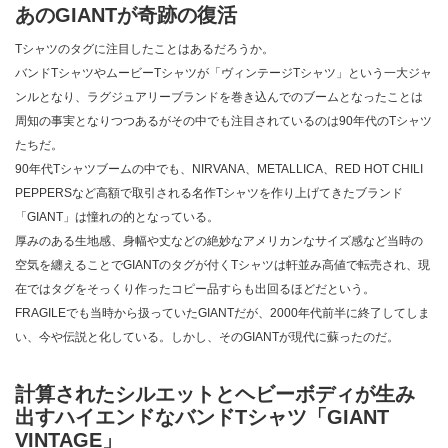
あのGIANTが奇跡の復活
Tシャツのタグに注目したことはあるだろうか。
バンドTシャツやムービーTシャツが「ヴィンテージTシャツ」という一大ジャ
ンルとなり、ラグジュアリーブランドを巻き込んでのブームとなったことは
周知の事実となりつつあるがその中でも注目されているのは90年代のTシャツ
たちだ。
90年代Tシャツブームの中でも、NIRVANA、METALLICA、RED HOT CHILI
PEPPERSなど高額で取引される名作Tシャツを作り上げてきたブランド
「GIANT」は憧れの的となっている。
厚みのある生地感、身幅や丈などの絶妙なアメリカンなサイズ感など当時の
空気を纏えることでGIANTのタグが付くTシャツは軒並み高値で転売され、現
在ではタグをそっくり作ったコピー品すらも出回るほどだという。
FRAGILEでも当時から扱っていたGIANTだが、2000年代前半に終了してしま
い、今や伝説と化している。しかし、そのGIANTが現代に蘇ったのだ。
計算されたシルエットとヘビーボディが生み
出すハイエンドなバンドTシャツ「GIANT
VINTAGE」