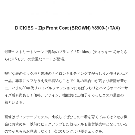
DICKIES – Zip Front Coat (BROWN) ¥8900-(+TAX)
最新のストリートシーンで再熱のブランド「Dickies」(ディッキーズ)からさ
らにUSモデルの貴重なコートが登場。
堅牢な表のダック地と裏地のナイロンキルティングでがっしりと作り込んだ
一品。非常にタフなうえ長年着込むことで生地の風合いが高まり表情が豊か
に。いまの90年代リバイバルファッションにもばっちりとハマるオーバーサ
イズ感も尚良し！価格、デザイン、機能共に三拍子そろったコスパ最強の一
着といえる。
画像はヴィンテージモデル。比較してぜひこの一着を育ててみては？ぜひ機
会にお求めを！以前にピックアップした他モデルも絶賛販売中となっている
のでそちらもお見逃しなく！下記のリンクより要チェックを。