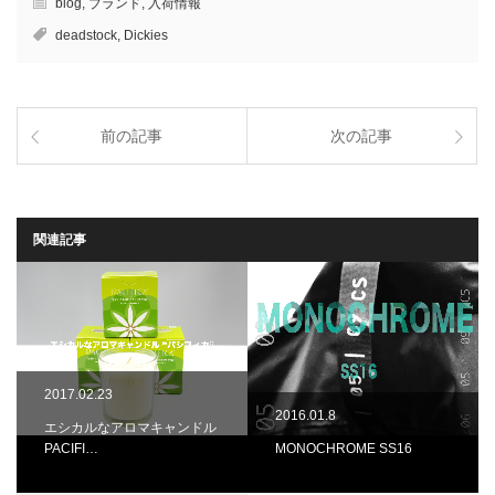
blog
,
ブランド
,
入荷情報
deadstock
,
Dickies
前の記事
次の記事
関連記事
2017.02.23
2016.01.8
エシカルなアロマキャンドル
PACIFI…
MONOCHROME SS16