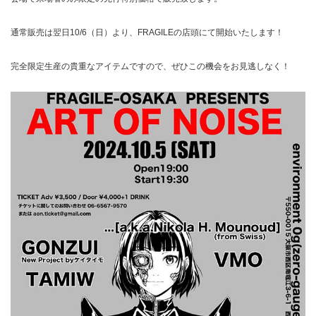
通常販売は翌日10/6（日）より、FRAGILEの店頭にて開始いたします！
完全限定生産の貴重なアイテムですので、ぜひこの機会をお見逃しなく！