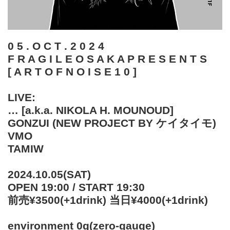
0 5 . O C T . 2 0 2 4
F R A G I L E O S A K A P R E S E N T S
[ A R T O F N O I S E 1 0 ]
LIVE:
… [a.k.a. NIKOLA H. MOUNOUD]
GONZUI (NEW PROJECT BY ケイタイモ)
VMO
TAMIW
2024.10.05(SAT)
OPEN 19:00 / START 19:30
前売¥3500(+1drink) 当日¥4000(+1drink)
environment 0g(zero-gauge)