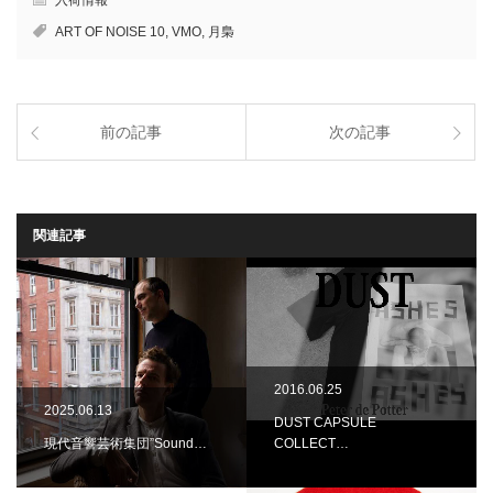
ART OF NOISE 10
,
VMO
,
月梟
前の記事
次の記事
関連記事
2016.06.25
2025.06.13
DUST CAPSULE
現代音響芸術集団”Sound…
COLLECT…