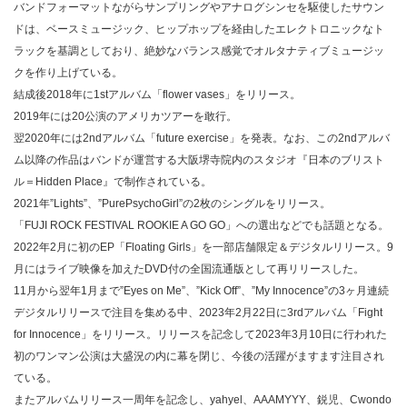
バンドフォーマットながらサンプリングやアナログシンセを駆使したサウン
ドは、ベースミュージック、ヒップホップを経由したエレクトロニックなト
ラックを基調としており、絶妙なバランス感覚でオルタナティブミュージッ
クを作り上げている。
結成後2018年に1stアルバム「flower vases」をリリース。
2019年には20公演のアメリカツアーを敢行。
翌2020年には2ndアルバム「future exercise」を発表。なお、この2ndアルバ
ム以降の作品はバンドが運営する大阪堺寺院内のスタジオ『日本のブリスト
ル＝Hidden Place』で制作されている。
2021年”Lights”、”PurePsychoGirl”の2枚のシングルをリリース。
「FUJI ROCK FESTIVAL ROOKIE A GO GO」への選出などでも話題となる。
2022年2月に初のEP「Floating Girls」を一部店舗限定＆デジタルリリース。9
月にはライブ映像を加えたDVD付の全国流通版として再リリースした。
11月から翌年1月まで”Eyes on Me”、”Kick Off”、”My Innocence”の3ヶ月連続
デジタルリリースで注目を集める中、2023年2月22日に3rdアルバム「Fight
for Innocence」をリリース。リリースを記念して2023年3月10日に行われた
初のワンマン公演は大盛況の内に幕を閉じ、今後の活躍がますます注目され
ている。
またアルバムリリース一周年を記念し、yahyel、AAAMYYY、鋭児、Cwondo