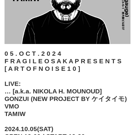
0 5 . O C T . 2 0 2 4
F R A G I L E O S A K A P R E S E N T S
[ A R T O F N O I S E 1 0 ]
LIVE:
… [a.k.a. NIKOLA H. MOUNOUD]
GONZUI (NEW PROJECT BY ケイタイモ)
VMO
TAMIW
2024.10.05(SAT)