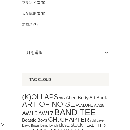
ブランド
(278)
入荷情報
(876)
新商品
(3)
TAG CLOUD
(K)OLLAPS
Art Book
Alien Body
90's
ART OF NOISE
AVALONE
AW15
BAND TEE
AW16
AW17
CH.
CHAPTER
Beastie Boys
cold cave
deadstock
ーン
HEALTH
Hip
David Bowie
David Lynch