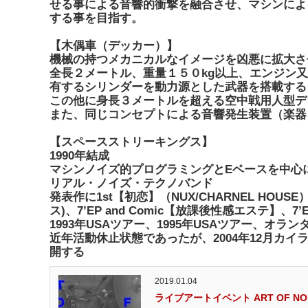
せる事による音響的衝撃を融合させ、マシンによ
する事を目指す。
【木偶車（デッカー）】
機械の持つメカニカルなイメージを凶悪に拡大さ
全長２メートル、重量１５０kg以上、エンジン又
有するシリンダーを動力源とした武器を搭載する
この他に身長３メートルを超える空中戦用人型デ
また、同じコンセプトによる音響発生装置（楽器
【スペースストリーキングス】
1990年結成
マシンノイズ的プログラミングとEベースを中心
リアル・ノイズ・テクノバンド
発表作に1st【初恋】（NUX/CHARNEL HOUSE
ス)、7’EP and Comic【放課後性感エステ】、7’E
1993年USAツアー、1995年USAツアー、オラ
近年活動休止状態であったが、2004年12月カ
開する
2019.01.04
ライブアートイベント ART OF NOI