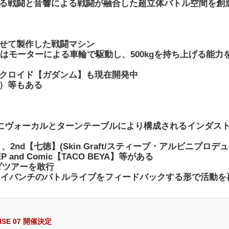
る戦闘と音響による戦闘が融合した超立体バトル空間を創
せて製作した戦闘マシン
はモーターによる車輪で駆動し、500kgを持ち上げる能力
クロイド【ガダンム】も現在開発中
）等もある
にヴォーカルとターンテーブルにより構成されるインダス
）、2nd【七徳】(Skin Graft/スティーブ・アルビニプロデ
P and Comic【TACO BEYA】等がある
ンダツアーを敢行
イライバンチのバトルライブをフィードバックする形で活動を
SE 07 開催決定