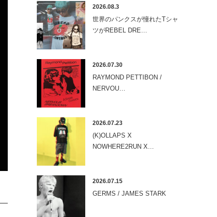
2026.08.3
世界のパンクスが憧れたTシャ
ツがREBEL DRE…
2026.07.30
RAYMOND PETTIBON /
NERVOU…
2026.07.23
(K)OLLAPS X
NOWHERE2RUN X…
2026.07.15
GERMS / JAMES STARK