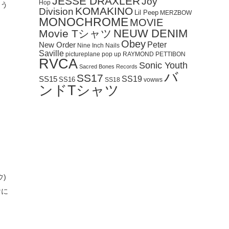
JESSE DRAXLER
Joy
Hop
よう
KOMAKINO
Division
Lil Peep
MERZBOW
MONOCHROME
MOVIE
NEUW DENIM
Movie Tシャツ
Obey
Peter
New Order
Nine Inch Nails
Saville
pictureplane
pop up
RAYMOND PETTIBON
RVCA
Sonic Youth
Sacred Bones Records
バ
SS17
SS19
SS15
SS16
SS18
vowws
ンドTシャツ
)
けに