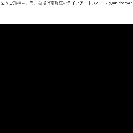
ご期待を。尚、会場は南堀江のライブアートスペースのenviromen