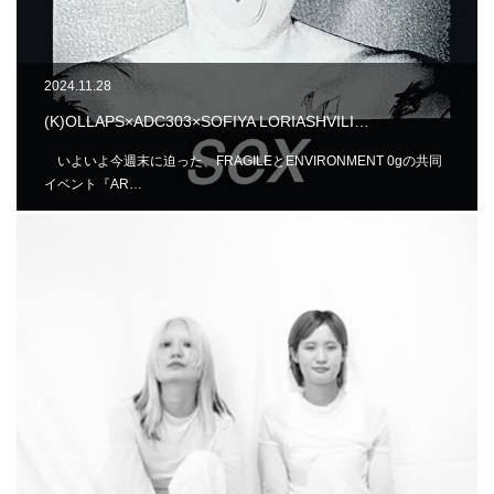
2024.11.28
(K)OLLAPS×ADC303×SOFIYA LORIASHVILI…
いよいよ今週末に迫った、FRAGILEとENVIRONMENT 0gの共同
イベント『AR…