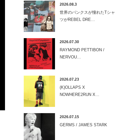
2026.08.3
世界のパンクスが憧れたTシャ
ツがREBEL DRE…
2026.07.30
RAYMOND PETTIBON /
NERVOU…
2026.07.23
(K)OLLAPS X
NOWHERE2RUN X…
2026.07.15
GERMS / JAMES STARK