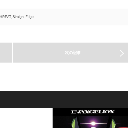
THREAT
,
Straight Edge
次の記事