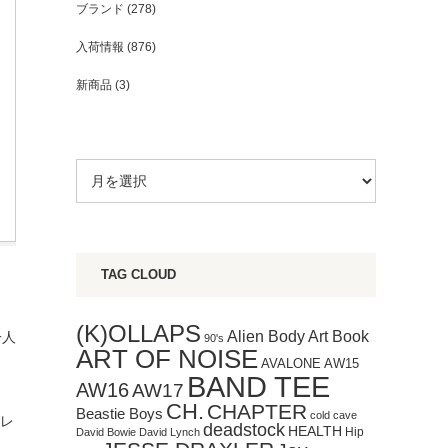
ブランド
(278)
入荷情報
(876)
新商品
(3)
TAG CLOUD
(K)OLLAPS
Art Book
Alien Body
一人
90's
ART OF NOISE
AVALONE
AW15
BAND TEE
AW16
AW17
CH.
CHAPTER
Beastie Boys
cold cave
トレ
deadstock
HEALTH
Hip
David Bowie
David Lynch