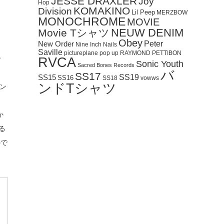
JESSE DRAXLER
Joy
Hop
KOMAKINO
Division
Lil Peep
MERZBOW
MONOCHROME
MOVIE
NEUW DENIM
Movie Tシャツ
Obey
Peter
New Order
Nine Inch Nails
Saville
pictureplane
pop up
RAYMOND PETTIBON
ッ
RVCA
Sonic Youth
Sacred Bones Records
バ
SS17
SS19
SS15
SS16
SS18
vowws
ンドTシャツ
メン
か
る
ので