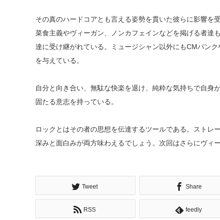
その真のハードコアとも言える姿勢を貫いた彼らに影響を
菜食主義やヴィーガン、ノンカフェインなどを掲げる者達
達に受け継がれている。ミュージシャン以外にもCMパンク
を与えている。
自分と向き合い、無駄な快楽を退け、純粋な気持ちで自身
固たる意志を持っている。
ロックとはその者の思想を伝達するツールである。ストレ
深みと面白みが両方味わえるでしょう。次回はさらにヴィ
Tweet
Share
RSS
feedly