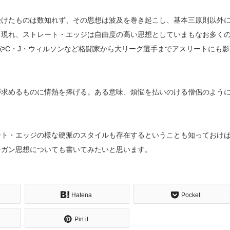
受けたものは数知れず、その思想は波及を巻き起こし、基本三原則以外
も現れ、ストレート・エッジは自由度の高い思想としていまもなお多く
やC・J・ウィルソンなど格闘家から大リーグ選手までアスリートにも影
が求めるものに情熱を捧げる。ある意味、煩悩を払いのける僧侶のよう
ート・エッジの様な硬派のスタイルも存在するということも知っておけ
ーガン思想についても書いてみたいと思います。
Hatena
Pocket
Pin it