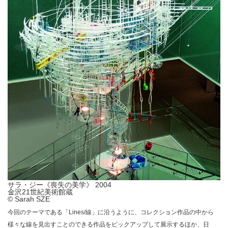
サラ・ジー《喪失の美学》 2004
金沢21世紀美術館蔵
© Sarah SZE
今回のテーマである「Lines/線」に沿うように、コレクション作品の中から
様々な線を見出すことのできる作品をピックアップして展示するほか、日