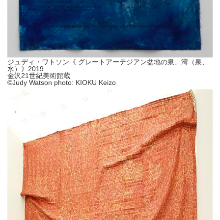
ジュディ・ワトソン《 グレートアーテジアン盆地の泉、湾（泉、
水）》2019
金沢21世紀美術館蔵
©Judy Watson photo: KIOKU Keizo