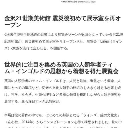
金沢21世期美術館 震災後初めて展示室を再オ
ープン
令和6年能登半島地震の影響により展覧会ゾーンが休場となっていた金沢21世
紀美術館が、震災後初めて展示室を再オープンさせ、展覧会「Lines（ライン
ズ）-意識を流れに合わせる」を開催する。
世界的に注目を集める英国の人類学者ティ
ム・インゴルドの思想から着想を得た展覧会
英国の人類学者のティム・インゴルドは、人間と動物、進化という概念、人
間にとっての環境など、従来の文化人類学の枠組みを大きく越える思索を続
け、哲学、社会学、生態心理学など多様な領域を横断しながら人類学研究を
展開する、最も注目すべき思想家だ。
本展は彼の著作の中でも、はじめての邦訳となる『ラインズ 線の文化史』
（左右社、2014年）からインスピレーションを得て構想されました。世の中