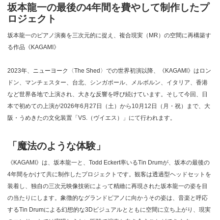
坂本龍一の最後の4年間を費やして制作したプ
ロジェクト
坂本龍一のピアノ演奏を三次元的に捉え、複合現実（MR）の空間に再構築す
る作品《KAGAMI》
2023年、ニューヨーク〈The Shed〉での世界初演以降、《KAGAMI》はロン
ドン、マンチェスター、台北、シンガポール、メルボルン、イタリア、香港
など世界各地で上演され、大きな反響を呼び続けています。そして今回、日
本で初めての上演が2026年6月27日（土）から10月12日（月・祝）まで、大
阪・うめきたの文化装置「VS.（ヴイエス）」にて行われます。
「魔法のような体験」
《KAGAMI》は、坂本龍一と、Todd Eckert率いるTin Drumが、坂本の最後の
4年間をかけて共に制作したプロジェクトです。観客は透過型ヘッドセットを
装着し、独自の三次元映像技術によって精緻に再現された坂本龍一の姿を目
の当たりにします。象徴的なグランドピアノに向かうその姿は、音楽と呼応
するTin Drumによる幻想的な3Dビジュアルとともに空間に立ち上がり、現実