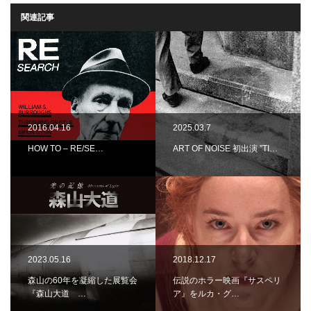
関連記事
2016.04.16
2025.03.7
HOW TO – RE/SE…
ART OF NOISE 初出演 ”TI…
2023.05.16
2018.12.17
森山の60年を凝縮した展覧会
伝説のホラー映画『サスペリ
『森山大道 …
ア』をルカ・グ…