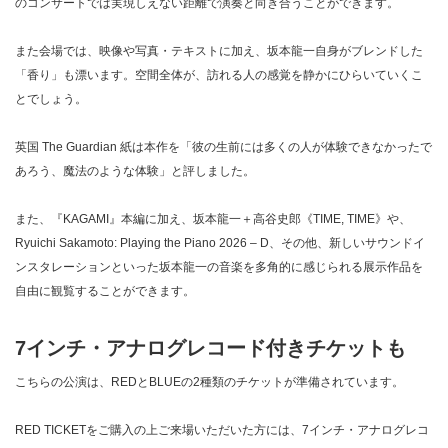
のコンサートでは実現しえない距離で演奏と向き合うことができます。
また会場では、映像や写真・テキストに加え、坂本龍一自身がブレンドした
「香り」も漂います。空間全体が、訪れる人の感覚を静かにひらいていくこ
とでしょう。
英国 The Guardian 紙は本作を「彼の生前には多くの人が体験できなかったで
あろう、魔法のような体験」と評しました。
また、『KAGAMI』本編に加え、坂本龍一＋高谷史郎《TIME, TIME》や、
Ryuichi Sakamoto: Playing the Piano 2026 – D、その他、新しいサウンドイ
ンスタレーションといった坂本龍一の音楽を多角的に感じられる展示作品を
自由に観覧することができます。
7インチ・アナログレコード付きチケットも
こちらの公演は、REDとBLUEの2種類のチケットが準備されています。
RED TICKETをご購入の上ご来場いただいた方には、7インチ・アナログレコ