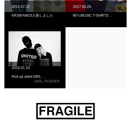
2015.07.22
2017.06.24
KR3W AW15入荷しました
90’s MUSIC T-SHIRTS …
2016.01.24
Pick up artist-GIRL …