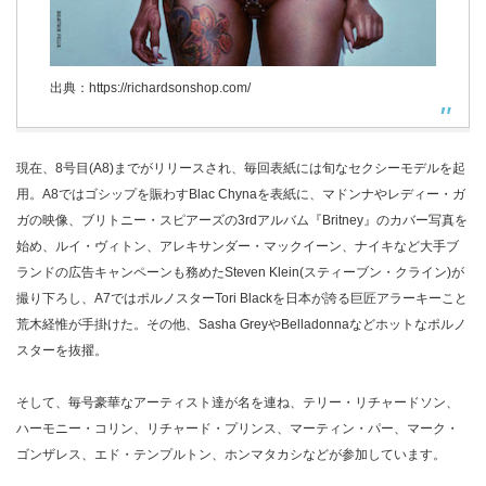
出典：https://richardsonshop.com/
現在、8号目(A8)までがリリースされ、毎回表紙には旬なセクシーモデルを起
用。A8ではゴシップを賑わすBlac Chynaを表紙に、マドンナやレディー・ガ
ガの映像、ブリトニー・スピアーズの3rdアルバム『Britney』のカバー写真を
始め、ルイ・ヴィトン、アレキサンダー・マックイーン、ナイキなど大手ブ
ランドの広告キャンペーンも務めたSteven Klein(スティーブン・クライン)が
撮り下ろし、A7ではポルノスターTori Blackを日本が誇る巨匠アラーキーこと
荒木経惟が手掛けた。その他、Sasha GreyやBelladonnaなどホットなポルノ
スターを抜擢。
そして、毎号豪華なアーティスト達が名を連ね、テリー・リチャードソン、
ハーモニー・コリン、リチャード・プリンス、マーティン・パー、マーク・
ゴンザレス、エド・テンプルトン、ホンマタカシなどが参加しています。