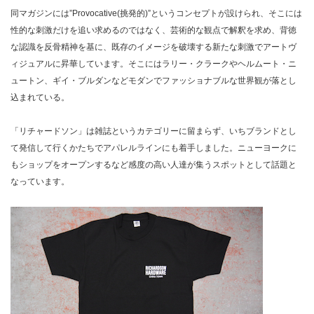
同マガジンには”Provocative(挑発的)”というコンセプトが設けられ、そこには
性的な刺激だけを追い求めるのではなく、芸術的な観点で解釈を求め、背徳
な認識を反骨精神を基に、既存のイメージを破壊する新たな刺激でアートヴ
ィジュアルに昇華しています。そこにはラリー・クラークやヘルムート・ニ
ュートン、ギイ・ブルダンなどモダンでファッショナブルな世界観が落とし
込まれている。
「リチャードソン」は雑誌というカテゴリーに留まらず、いちブランドとし
て発信して行くかたちでアパレルラインにも着手しました。ニューヨークに
もショップをオープンするなど感度の高い人達が集うスポットとして話題と
なっています。