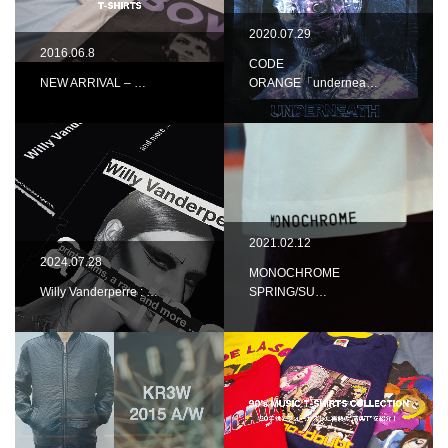
2020.07.29
2016.06.8
CODE
NEW ARRIVAL – …
ORANGE「undernea…
2021.02.12
2024.07.28
MONOCHROME
Willy Vanderperre : …
SPRING/SU…