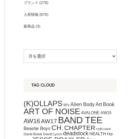
ブランド
(278)
入荷情報
(876)
新商品
(3)
TAG CLOUD
(K)OLLAPS
Art Book
Alien Body
90's
ART OF NOISE
AVALONE
AW15
BAND TEE
AW16
AW17
CH.
CHAPTER
Beastie Boys
cold cave
deadstock
HEALTH
Hip
David Bowie
David Lynch