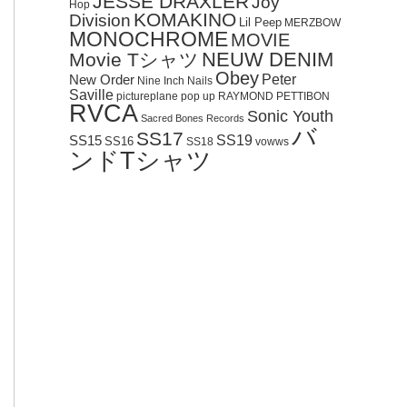
JESSE DRAXLER
Joy
Hop
KOMAKINO
Division
Lil Peep
MERZBOW
MONOCHROME
MOVIE
NEUW DENIM
Movie Tシャツ
Obey
Peter
New Order
Nine Inch Nails
Saville
pictureplane
pop up
RAYMOND PETTIBON
RVCA
Sonic Youth
Sacred Bones Records
バ
SS17
SS19
SS15
SS16
SS18
vowws
ンドTシャツ