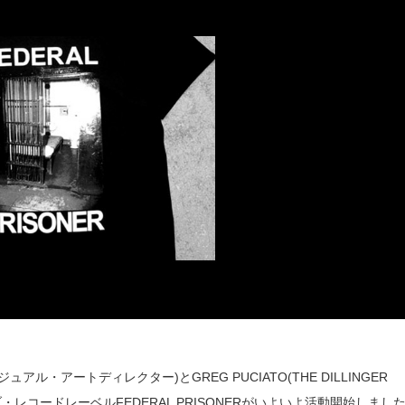
ジュアル・アートディレクター)とGREG PUCIATO(THE DILLINGER
ィブ・レコードレーベルFEDERAL PRISONERがいよいよ活動開始しまし