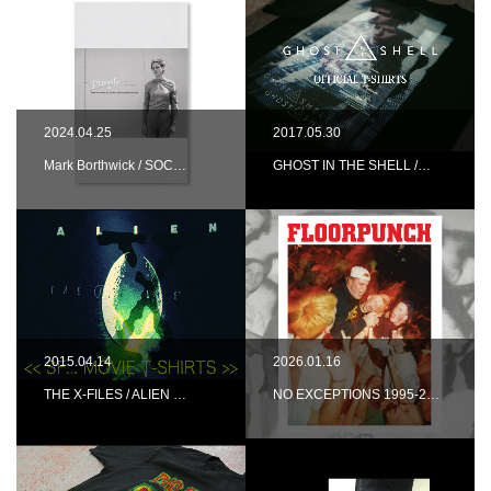
2024.04.25
2017.05.30
Mark Borthwick / SOC…
GHOST IN THE SHELL /…
2015.04.14
2026.01.16
THE X-FILES / ALIEN …
NO EXCEPTIONS 1995-2…