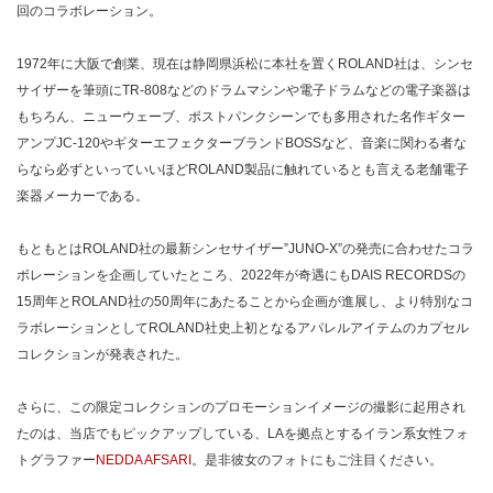
回のコラボレーション。
1972年に大阪で創業、現在は静岡県浜松に本社を置くROLAND社は、シンセ
サイザーを筆頭にTR-808などのドラムマシンや電子ドラムなどの電子楽器は
もちろん、ニューウェーブ、ポストパンクシーンでも多用された名作ギター
アンプJC-120やギターエフェクターブランドBOSSなど、音楽に関わる者な
らなら必ずといっていいほどROLAND製品に触れているとも言える老舗電子
楽器メーカーである。
もともとはROLAND社の最新シンセサイザー”JUNO-X”の発売に合わせたコラ
ボレーションを企画していたところ、2022年が奇遇にもDAIS RECORDSの
15周年とROLAND社の50周年にあたることから企画が進展し、より特別なコ
ラボレーションとしてROLAND社史上初となるアパレルアイテムのカプセル
コレクションが発表された。
さらに、この限定コレクションのプロモーションイメージの撮影に起用され
たのは、当店でもピックアップしている、LAを拠点とするイラン系女性フォ
トグラファー
NEDDA AFSARI
。是非彼女のフォトにもご注目ください。