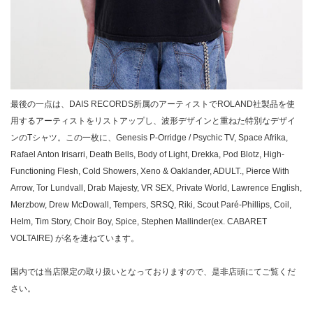
最後の一点は、DAIS RECORDS所属のアーティストでROLAND社製品を使
用するアーティストをリストアップし、波形デザインと重ねた特別なデザイ
ンのTシャツ。この一枚に、Genesis P-Orridge / Psychic TV, Space Afrika,
Rafael Anton Irisarri, Death Bells, Body of Light, Drekka, Pod Blotz, High-
Functioning Flesh, Cold Showers, Xeno & Oaklander, ADULT., Pierce With
Arrow, Tor Lundvall, Drab Majesty, VR SEX, Private World, Lawrence English,
Merzbow, Drew McDowall, Tempers, SRSQ, Riki, Scout Paré-Phillips, Coil,
Helm, Tim Story, Choir Boy, Spice, Stephen Mallinder(ex. CABARET
VOLTAIRE) が名を連ねています。
国内では当店限定の取り扱いとなっておりますので、是非店頭にてご覧くだ
さい。