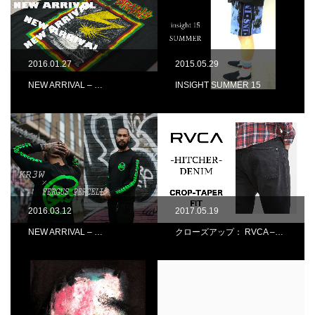
2016.01.27
2015.05.29
NEW ARRIVAL – …
INSIGHT SUMMER 15
2016.03.12
2017.05.19
NEW ARRIVAL – …
クローズアップ： RVCA –…