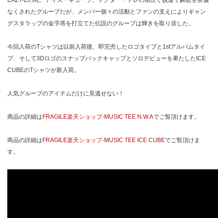
EAZY-Eの死、アイス・キューブ、ドクター・ドレの相次ぐ脱退で解散を余儀
なくされたグループだが、メンバー個々の活動とファンの支えによりギャン
グスタラップの金字塔を打立てた伝説のグループは輝きを取り戻した。
今回入荷のTシャツは以前入荷後、即完売したロゴタイプと1stアルバムタイ
プ、そして3Dロゴのスナップバックキャップとソロデビューを果たしたICE
CUBEのTシャツが新入荷。
人気グループのアイテムだけに見逃せない！
商品の詳細は
FRAGILE楽天ショップ-MUSIC TEE N.W.A
でご覧頂けます。
商品の詳細は
FRAGILE楽天ショップ-MUSIC TEE ICE CUBE
でご覧頂けま
す。