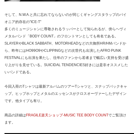
そして、N.W.A.と共に忘れてならないのが同じくギャングスタラップのパイ
オニア的存在の”ICE-T”
多くのミュージシャンに尊敬されるラッパーとして知られるが、傍らヘヴィ
メタルバンド「BODY COUNT」のフロントマンとしても有名である。
SLAYERやBLACK SABBATH、MOTORHEADなどの大御所HR/HMバンドか
ら、昨年にはHO99O9やCLIPPINGなどの次世代も出演したAFRO PUNK
FESTIVALにも出演を果たし、往年のファンから若者まで幅広い支持を受け盛
り上がりを見せている。SUICIDAL TENDENCIES好きには是非オススメした
いバンドである。
今回入荷のTシャツは最新アルバムのツアーTシャツと、スナップバックキャ
ップ。ヒップホップとメタルのエッセンスがクロスオーヴァーしたデザイン
です。他タイプも有り。
商品の詳細は
FRAGILE楽天ショップ-MUSIC TEE BODY COUNT
でご覧頂け
ます。