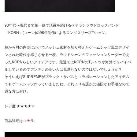
90年代〜現代まで第一線で活躍を続けるベテランラウドロックバンド
「KORN」(コーン)の98年制作によるロングスリーブTシャツ。
脇から肘の内側にかけてメッシュ素材を切り替えたゲームシャツ風にデザイ
ンされた時代を感じさせる一枚。ラウドシーンのファッションリーダーであ
ったKORNらしいアイデアです。最近ではKORNのTシャツが海外でリバイバ
ルしているのでアンテナの高い人は見逃せないのではないでしょうか？
そういえばSUPREMEがブラック・サバスとコラボレーションしたアイテム
でもゲームシャツ作っていましたね。それよりも遥かに値段がお手頃なので
通な方はぜひ。
レア度 ★★★★☆
商品詳細は
コチラ
。