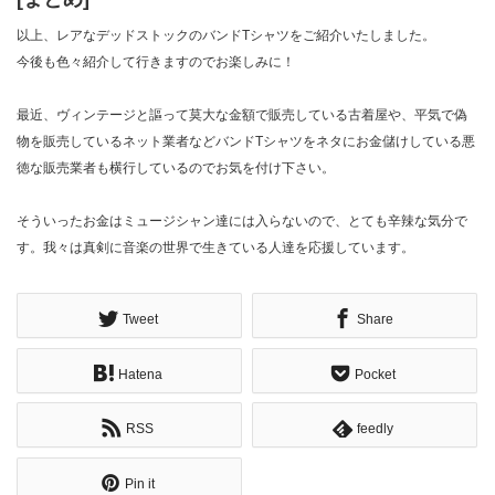
以上、レアなデッドストックのバンドTシャツをご紹介いたしました。
今後も色々紹介して行きますのでお楽しみに！
最近、ヴィンテージと謳って莫大な金額で販売している古着屋や、平気で偽
物を販売しているネット業者などバンドTシャツをネタにお金儲けしている悪
徳な販売業者も横行しているのでお気を付け下さい。
そういったお金はミュージシャン達には入らないので、とても辛辣な気分で
す。我々は真剣に音楽の世界で生きている人達を応援しています。
Tweet
Share
Hatena
Pocket
RSS
feedly
Pin it