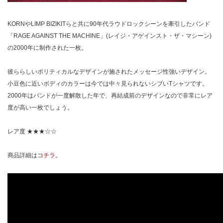
KORNやLIMP BIZIKITらと共に90年代ラウドロックシーンを牽引したバンド
「RAGE AGAINST THE MACHINE」(レイジ・アゲインスト・ザ・マシーン)
の2000年に制作された一枚。
彼ららしいポリティカルなデザインが施されたメッセージ性強いデザイン。
小豆色に近いボディのカラーは今では中々見られないシブいTシャツです。
2000年はバンドが一度解散した年で、再結成前のデザインなので非常にレア
度が高い一枚でしょう。
レア度 ★★★☆☆
商品詳細は
コチラ
。