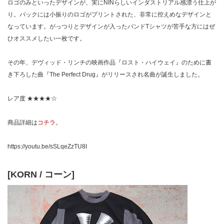
ロゴのみといったデザインが、実にNINらしいインダストリアル感漂う仕上が
り。バックには小振りのロゴがプリントされた、非常に控えめなデザインと
なっています。がっつりとデザインが入ったバンドTシャツが苦手な方にはぜ
ひオススメしたい一枚です。
その年、デヴィッド・リンチの映画作品『ロスト・ハイウェイ』のために書
き下ろした曲『The Perfect Drug』がリリースされ名曲が誕生しました。
レア度 ★★★★☆
商品詳細は
コチラ
。
https://youtu.be/sSLqeZzTU8I
[KORN / コーン]