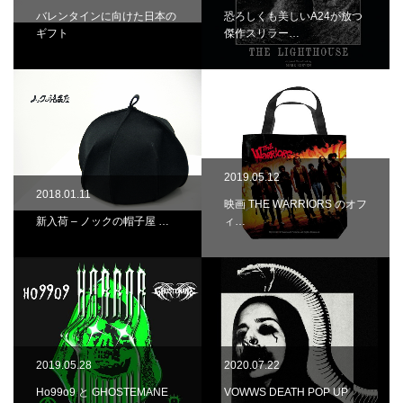
バレンタインに向けた日本の
恐ろしくも美しいA24が放つ
ギフト
傑作スリラー…
2019.05.12
2018.01.11
映画 THE WARRIORS のオフ
新入荷 – ノックの帽子屋 …
ィ…
2019.05.28
2020.07.22
Ho99o9 と GHOSTEMANE
VOWWS DEATH POP UP