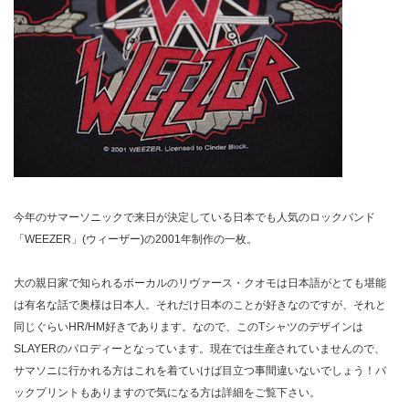
今年のサマーソニックで来日が決定している日本でも人気のロックバンド
「WEEZER」(ウィーザー)の2001年制作の一枚。
大の親日家で知られるボーカルのリヴァース・クオモは日本語がとても堪能
は有名な話で奥様は日本人。それだけ日本のことが好きなのですが、それと
同じぐらいHR/HM好きであります。なので、このTシャツのデザインは
SLAYERのパロディーとなっています。現在では生産されていませんので、
サマソニに行かれる方はこれを着ていけば目立つ事間違いないでしょう！バ
ックプリントもありますので気になる方は詳細をご覧下さい。