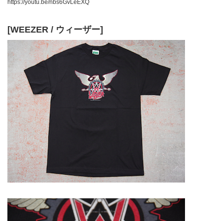
https://youtu.be/nbs6GvLeEXQ
[WEEZER / ウィーザー]