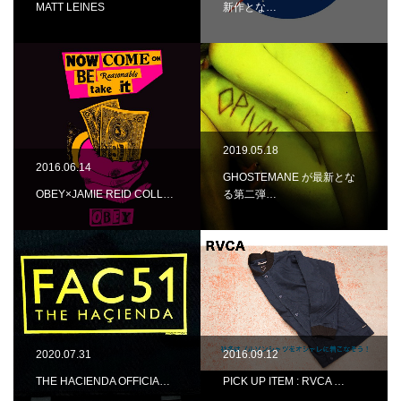
MATT LEINES
新作とな…
2019.05.18
2016.06.14
GHOSTEMANE が最新とな
OBEY×JAMIE REID COLL…
る第二弾…
2020.07.31
2016.09.12
THE HACIENDA OFFICIA…
PICK UP ITEM : RVCA …