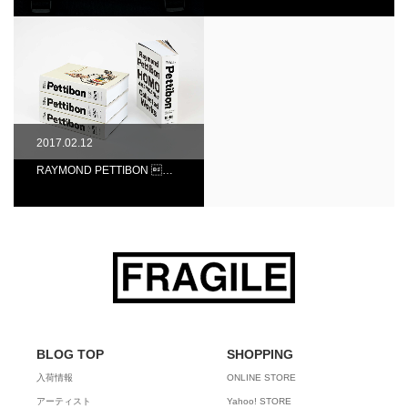
2017.02.12
RAYMOND PETTIBON …
BLOG TOP
SHOPPING
入荷情報
ONLINE STORE
アーティスト
Yahoo! STORE