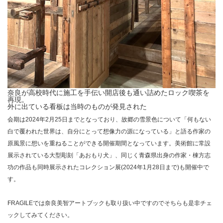
奈良が高校時代に施工を手伝い開店後も通い詰めたロック喫茶を
再現。
外に出ている看板は当時のものが発見された
会期は2024年2月25日までとなっており、故郷の雪景色について「何もない
白で覆われた世界は、自分にとって想像力の源になっている」と語る作家の
原風景に想いを重ねることができる開催期間となっています。美術館に常設
展示されている大型彫刻「あおもり犬」、同じく青森県出身の作家・棟方志
功の作品も同時展示されたコレクション展(2024年1月28日まで)も開催中で
す。
FRAGILEでは奈良美智アートブックも取り扱い中ですのでそちらも是非チェ
ックしてみてください。