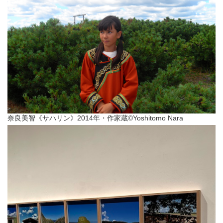
奈良美智《サハリン》2014年・作家蔵©︎Yoshitomo Nara