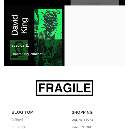
2025.02.11
David King Publicati…
BLOG TOP
SHOPPING
入荷情報
ONLINE STORE
アーティスト
Yahoo! STORE