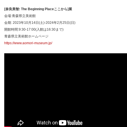
[奈良美智: The Beginning Placeここから]展
会場:青森県立美術館
会期: 2023年10月14日(土)-2024年2月25日(日)
開館時間:9:30-17:00(入館は16:30まで)
青森県立美術館ホームページ
https://www.aomori-museum.jp/