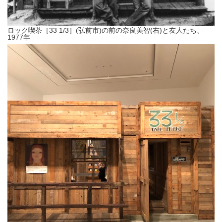
ロック喫茶［33 1/3］(弘前市)の前の奈良美智(右)と友人たち、
1977年