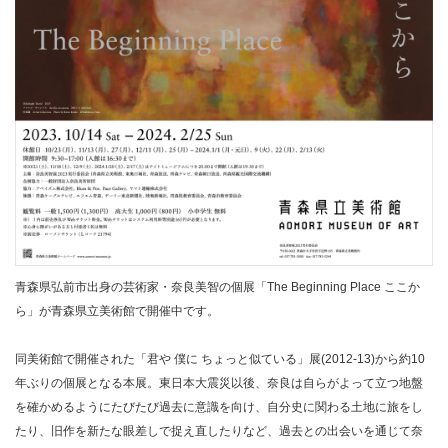
青森県弘前市出身の芸術家・奈良美智の個展「The Beginning Place ここか
ら」が青森県立美術館で開催中です。
同美術館で開催された「君や 僕に ちょっと似ている」展(2012-13)から約10
年ぶりの個展となる本展。東日本大震災以後、奈良は自らがよって立つ地盤
を確かめるようにたびたび過去に意識を向け、自分史に関わる土地に旅をし
たり、旧作を新たな眼差しで捉え直したりなど、過去との出会いを通じて奈