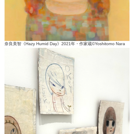
奈良美智《Hazy Humid Day》2021年・作家蔵©︎Yoshitomo Nara