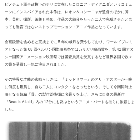
ピノチェト軍事政権下のチリに実在したコロニア・ディグニダというコミュ
ーンにインスパイアされた本作は、レオン＆コシーニャが監督のほかに脚
本、美術、撮影、編集も務め、作品の大部分をたった二人で完成させたと言
っても過言ではないストップモーション・アニメ作品となっています。
企画段階を含めると完成までに 5 年の歳月を費やしており、ワールドプレミ
アとなった第 68 回ベルリン国際映画祭ではカリガリ映画賞を、第 42 回アヌ
シー国際アニメーション映画祭では審査員賞を受賞するなど世界各国で数々
の賞を受賞し一気に注目されました。
その特異な才能の素晴らしさは、『ミッドサマー』のアリ・アスターが一晩
に何度も鑑賞し、自ら二人にコンタクトをとったという。そして今回同時上
映となる短編『骨』の製作総指揮に名乗りを上げ、さらに自身の最新作
『Beau is Afraid』内の 12分にも及ぶというアニメ・パートも彼らに依頼しま
した。