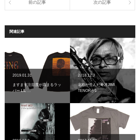
前の記事
次の記事
関連記事
2019.01.31
2018.12.3
ますます注目度が高まるラッ
北欧が生んだ奇才JIMI
パー LIL …
TENORが1…