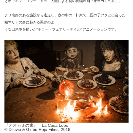
とホアキン・コシーニャの二人組による初の長編映画『オオカミの家』。
チリ南部のある施設から逃走し、森の中の一軒家で二匹の子ブタと出会った
娘マリアの身に起きる悪夢のよ
うな出来事を描いた“ホラー・フェアリーテイル” アニメーションです。
『オオカミの家』 La Casa Lobo
© Diluvio & Globo Rojo Films, 2018