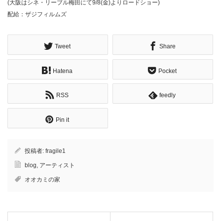
(大阪はシネ・リーブル梅田にて9/8(金)よりロードショー)
配給：ザジフィルムズ
Tweet
Share
Hatena
Pocket
RSS
feedly
Pin it
投稿者:
fragile1
blog
,
アーティスト
オオカミの家