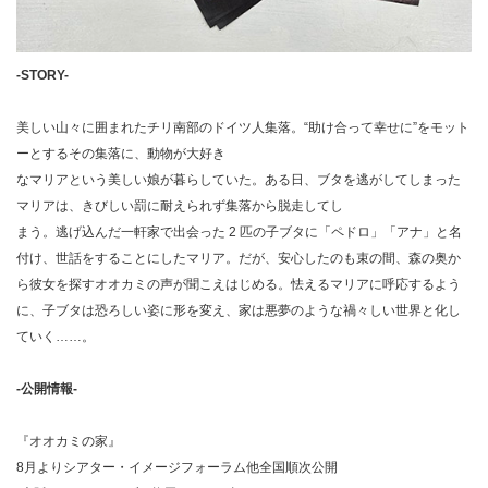
-STORY-
美しい山々に囲まれたチリ南部のドイツ人集落。“助け合って幸せに”をモット
ーとするその集落に、動物が大好き
なマリアという美しい娘が暮らしていた。ある日、ブタを逃がしてしまった
マリアは、きびしい罰に耐えられず集落から脱走してし
まう。逃げ込んだ一軒家で出会った 2 匹の子ブタに「ペドロ」「アナ」と名
付け、世話をすることにしたマリア。だが、安心したのも束の間、森の奥か
ら彼女を探すオオカミの声が聞こえはじめる。怯えるマリアに呼応するよう
に、子ブタは恐ろしい姿に形を変え、家は悪夢のような禍々しい世界と化し
ていく……。
-公開情報-
『オオカミの家』
8月よりシアター・イメージフォーラム他全国順次公開