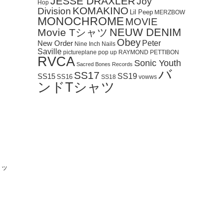
JESSE DRAXLER
Joy
Hop
KOMAKINO
Division
Lil Peep
MERZBOW
MONOCHROME
MOVIE
NEUW DENIM
Movie Tシャツ
Obey
Peter
New Order
Nine Inch Nails
Saville
pictureplane
pop up
RAYMOND PETTIBON
RVCA
Sonic Youth
Sacred Bones Records
バ
SS17
SS19
SS15
SS16
SS18
vowws
ンドTシャツ
コッ