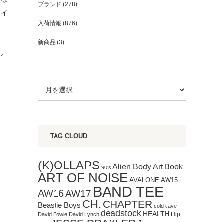
ブランド
(278)
アイ
入荷情報
(876)
新商品
(3)
シ
TAG CLOUD
(K)OLLAPS
Art Book
Alien Body
90's
ART OF NOISE
AVALONE
AW15
BAND TEE
AW16
AW17
CH.
CHAPTER
Beastie Boys
cold cave
deadstock
HEALTH
Hip
David Bowie
David Lynch