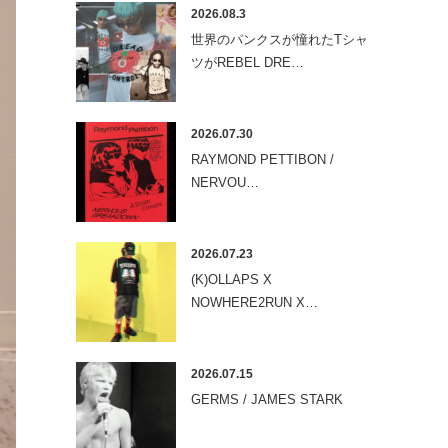
2026.08.3
世界のパンクスが憧れたTシャ
ツがREBEL DRE…
2026.07.30
RAYMOND PETTIBON /
NERVOU…
2026.07.23
(K)OLLAPS X
NOWHERE2RUN X…
2026.07.15
GERMS / JAMES STARK