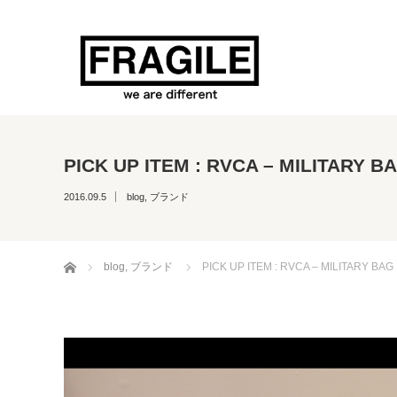
PICK UP ITEM : RVCA – MILITARY B
2016.09.5
blog
,
ブランド
ホーム
blog
,
ブランド
PICK UP ITEM : RVCA – MILITARY BAG