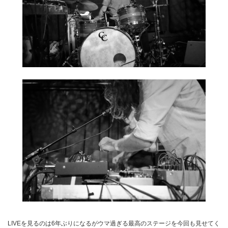
LIVEを見るのは6年ぶりになるがウマ過ぎる最高のステージを今回も見せてく