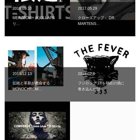
2016.09.10
2017.05.29
MERZBOW× (K)OLLAPS
クローズアップ： DR.
リ…
MARTENS…
2018.12.13
2019.02.8
伝統と革新が癒合する
フジロック’18を熱狂の渦に
MONOCHROM…
巻き込んだ話…