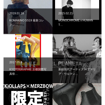
2019.01.18
2015.02.21
KOMAKINO SS19 最新コレ
MONOCHROME x HUMAN
クシ…
T…
2017.05.8
2021.12.20
KYOTOGRAPHIE 京都国際写
新鋭現代アーティスト/アマリ
真祭…
ア・ウルマン…